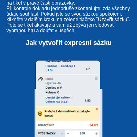
na tiket v pravé části obrazovky.
Při kontrole dokladu jednoduše zkontrolujte, zda všechny
údaje souhlasí. Pokud jste se svou sázkou spokojeni,
klikněte v dalším kroku na zelené tlačítko "Uzavřít sázku".
Poté se tiket aktivuje a vám už zbývá jen sledovat
vybranou hru a doufat v úspěch.
Jak vytvořit expresní sázku