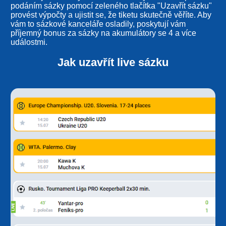
podáním sázky pomocí zeleného tlačítka "Uzavřít sázku"
provést výpočty a ujistit se, že tiketu skutečně věříte. Aby
vám to sázkové kanceláře osladily, poskytují vám
příjemný bonus za sázky na akumulátory se 4 a více
událostmi.
Jak uzavřít live sázku