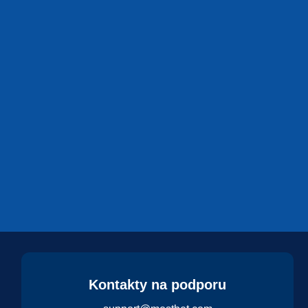
Kontakty na podporu