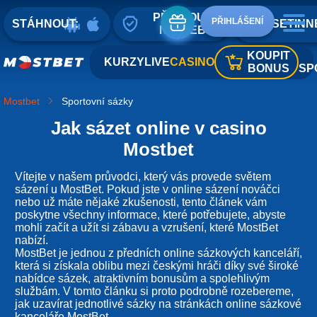
PŘIPNOUT
PŘIHLÁŠENÍ
STÁHNOUT:
DESETINN
NA WEB
KOUPIT
KURZY
LIVE
CASINO
BONUS
SP
Mostbet
Sportovní sázky
Jak sázet online v casino
Mostbet
Vítejte v našem průvodci, který vás provede světem
sázení u MostBet. Pokud jste v online sázení nováčci
nebo už máte nějaké zkušenosti, tento článek vám
poskytne všechny informace, které potřebujete, abyste
mohli začít a užít si zábavu a vzrušení, které MostBet
nabízí.
MostBet je jednou z předních online sázkových kanceláří,
která si získala oblibu mezi českými hráči díky své široké
nabídce sázek, atraktivním bonusům a spolehlivým
službám. V tomto článku si proto podrobně rozebereme,
jak uzavírat jednotlivé sázky na stránkách online sázkové
kanceláře MostBet.