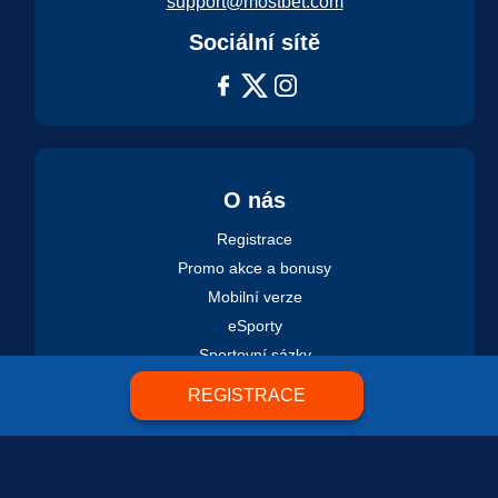
support@mostbet.com
Sociální sítě
O nás
Registrace
Promo akce a bonusy
Mobilní verze
eSporty
Sportovní sázky
Sázková kancelář
REGISTRACE
Recenze
Sázení na kybersporty
Casino