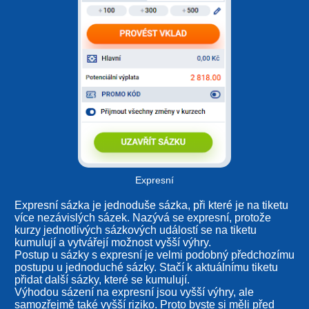
Expresní
Expresní sázka je jednoduše sázka, při které je na tiketu
více nezávislých sázek. Nazývá se expresní, protože
kurzy jednotlivých sázkových událostí se na tiketu
kumulují a vytvářejí možnost vyšší výhry.
Postup u sázky s expresní je velmi podobný předchozímu
postupu u jednoduché sázky. Stačí k aktuálnímu tiketu
přidat další sázky, které se kumulují.
Výhodou sázení na expresní jsou vyšší výhry, ale
samozřejmě také vyšší riziko. Proto byste si měli před