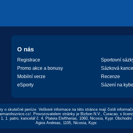
O nás
Registrace
Sportovní sázk
Promo akce a bonusy
Sázková kance
Mobilní verze
Recenze
eSporty
Sázení na kybe
ry o skutečné peníze. Veškeré informace na této stránce mají čistě informačn
rmarohoznice.cz/. Provozovatelem stránky je Bizbon N.V., Curacao, s licenc
 1, 1. patro, kancelář č. 4, Plateia Eleftherias, 1060, Nicosia, Kypr. Ob
Agios Andreas, 1105, Nicosia, Kypr.