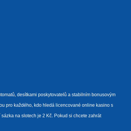
automatů, desítkami poskytovatelů a stabilním bonusovým
bou pro každého, kdo hledá licencované online kasino s
í sázka na slotech je 2 Kč. Pokud si chcete zahrát