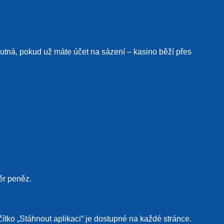
 nutná, pokud už máte účet na sázení – kasino běží přes
běr peněz.
ítko „Stáhnout aplikaci“ je dostupné na každé stránce.