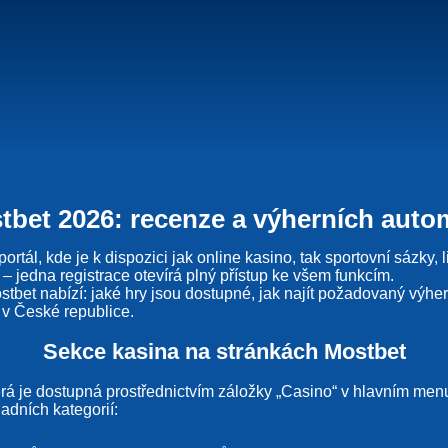
tbet 2026: recenze a výherních auto
ortál, kde je k dispozici jak online kasino, tak sportovní sázky
 – jedna registrace otevírá plný přístup ke všem funkcím.
tbet nabízí: jaké hry jsou dostupné, jak najít požadovaný výhern
t v České republice.
Sekce kasina na stránkách Mostbet
rá je dostupná prostřednictvím záložky „Casino“ v hlavním men
adních kategorií: