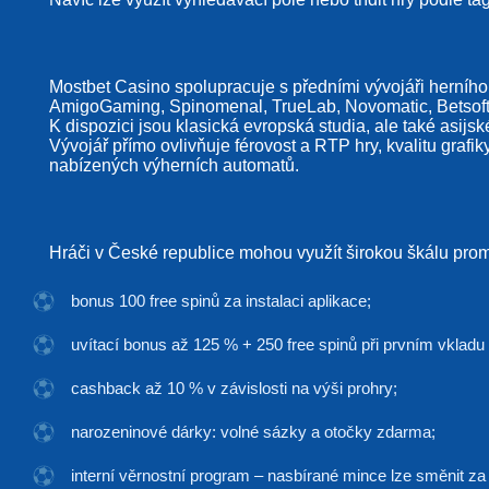
Mostbet Casino spolupracuje s předními vývojáři herního
AmigoGaming, Spinomenal, TrueLab, Novomatic, Betsoft,
K dispozici jsou klasická evropská studia, ale také asijs
Vývojář přímo ovlivňuje férovost a RTP hry, kvalitu grafi
nabízených výherních automatů.
Hráči v České republice mohou využít širokou škálu pro
bonus 100 free spinů za instalaci aplikace;
uvítací bonus až 125 % + 250 free spinů při prvním vkladu 
cashback až 10 % v závislosti na výši prohry;
narozeninové dárky: volné sázky a otočky zdarma;
interní věrnostní program – nasbírané mince lze směnit za