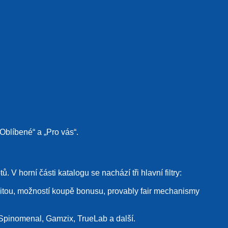
„Oblíbené“ a „Pro vás“.
 horní části katalogu se nachází tři hlavní filtry:
ilitou, možností koupě bonusu, provably fair mechanismy
, Spinomenal, Gamzix, TrueLab a další.