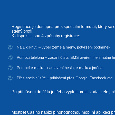
Registrace je dostupná přes speciální formulář, který se 
stejný profil.
K dispozici jsou 4 způsoby registrace:
Na 1 kliknutí – výběr země a měny, potvrzení podmínek;
Pomocí telefonu – zadání čísla, SMS ověření není nutné h
Pomocí e-mailu – nastavení hesla, e-mailu a jména;
Přes sociální sítě – přihlášení přes Google, Facebook atd.
Po přihlášení do účtu je třeba vyplnit profil, zadat celé j
Mostbet Casino nabízí plnohodnotnou mobilní aplikaci pro