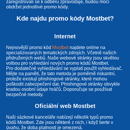
zaregistrovali se k odběru zpravodaje, budou moci
obdržet jednotlivé promo kódy.
Kde najdu promo kódy Mostbet?
Internet
Nejnovější promo kód
Mostbet
najdete online na
specializovaných tematických zdrojích. Včetně našich
přidružených webů. Naše webové stránky jsou skvělou
volbou pro vyhledání nových promo kódů Mostbet.
Pro dodatečné vyhledávání se vyplatí použít vyhledávač.
Mějte na paměti, že tato metoda je poměrně riskantní,
protože existují phishingové stránky, které mohou
poškodit zabezpečení dat. Phishingové stránky obvykle
kradou osobní údaje hráčů. Doporučuje se používat
bezpečné metody.
Oficiální web Mostbet
Naši sázkové kanceláře nabízejí několik typů promo
kódů Mostbet. Zde jsou některé z nich, i když berte v
úvahu, že doba platnosti je omezená.