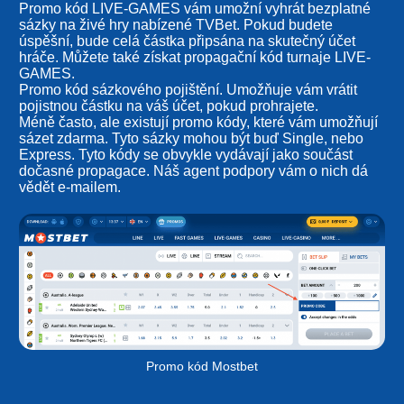
Promo kód LIVE-GAMES vám umožní vyhrát bezplatné
sázky na živé hry nabízené TVBet. Pokud budete
úspěšní, bude celá částka připsána na skutečný účet
hráče. Můžete také získat propagační kód turnaje LIVE-
GAMES.
Promo kód sázkového pojištění. Umožňuje vám vrátit
pojistnou částku na váš účet, pokud prohrajete.
Méně často, ale existují promo kódy, které vám umožňují
sázet zdarma. Tyto sázky mohou být buď Single, nebo
Express. Tyto kódy se obvykle vydávají jako součást
dočasné propagace. Náš agent podpory vám o nich dá
vědět e-mailem.
Promo kód Mostbet